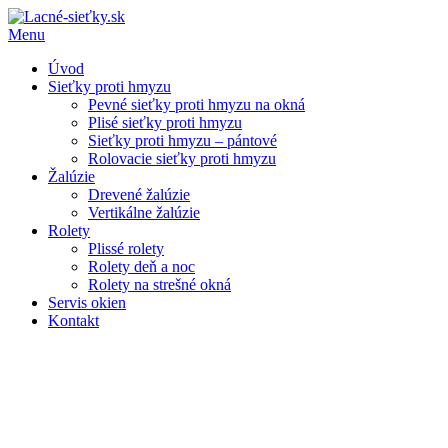
Menu
Úvod
Sieťky proti hmyzu
Pevné sieťky proti hmyzu na okná
Plisé sieťky proti hmyzu
Sieťky proti hmyzu – pántové
Rolovacie sieťky proti hmyzu
Žalúzie
Drevené žalúzie
Vertikálne žalúzie
Rolety
Plissé rolety
Rolety deň a noc
Rolety na strešné okná
Servis okien
Kontakt