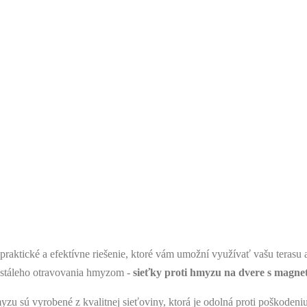
PROTI HMYZU -
KÓNOVÉ DVERE
aktické a efektívne riešenie, ktoré vám umožní využívať vašu terasu 
stáleho otravovania hmyzom -
sieťky proti hmyzu na dvere s magne
yzu sú vyrobené z kvalitnej sieťoviny, ktorá je odolná proti poškodeni