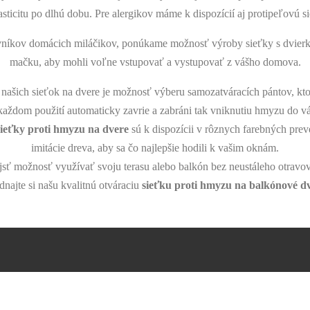
asticitu po dlhú dobu. Pre alergikov máme k dispozícií aj protipeľovú 
vníkov domácich miláčikov, ponúkame možnosť výroby sieťky s dvierk
mačku, aby mohli voľne vstupovať a vystupovať z vášho domova.
ašich sieťok na dvere je možnosť výberu samozatváracích pántov, kto
každom použití automaticky zavrie a zabráni tak vniknutiu hmyzu do vá
sieťky proti hmyzu na dvere
sú k dispozícii v rôznych farebných prev
imitácie dreva, aby sa čo najlepšie hodili k vašim oknám.
ujsť možnosť využívať svoju terasu alebo balkón bez neustáleho otrav
dnajte si našu kvalitnú otváraciu
sieťku proti hmyzu na balkónové d
ez online formulár