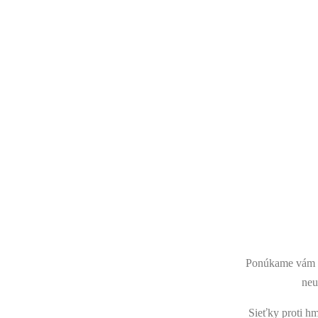
SIEŤKY 
SIEŤKY NA BAL
Ponúkame vám pr
neu
Sieťky proti hm