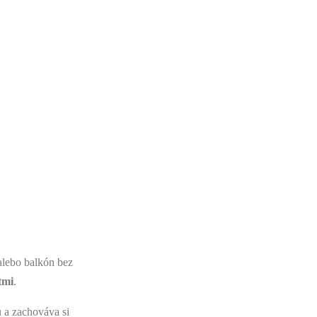
 PÁNTOVÉ
alebo balkón bez
tmi
.
u a zachováva si