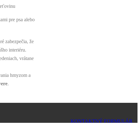
sieťovinu
ami pre psa alebo
ré zabezpečia, že
šho interiéru.
edeniach, vrátane
ovania hmyzom a
vere
.
KONTAKTNÝ FORMULÁR