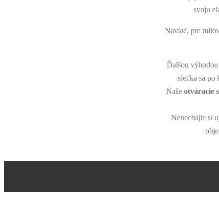
svoju el
Naviac, pre milo
Ďalšou výhodou n
sieťka sa po 
Naše
otváracie 
Nenechajte si 
obje
Požiadajte o nezáväznú ponuku c